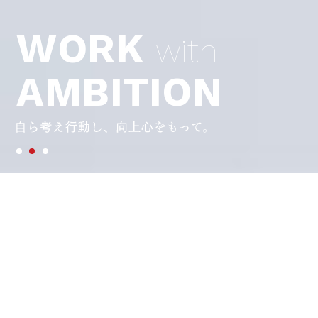
W
O
R
K
w
i
t
h
A
M
B
I
T
I
O
N