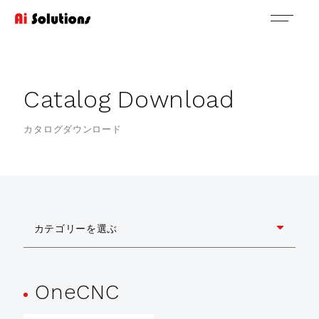
C
a
t
a
l
o
g
D
o
w
n
l
o
a
d
カタログダウンロード
カテゴリーを選ぶ
OneCNC