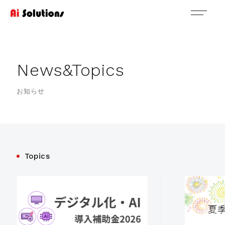
N
e
w
s
&
T
o
p
i
c
s
お知らせ
Topics