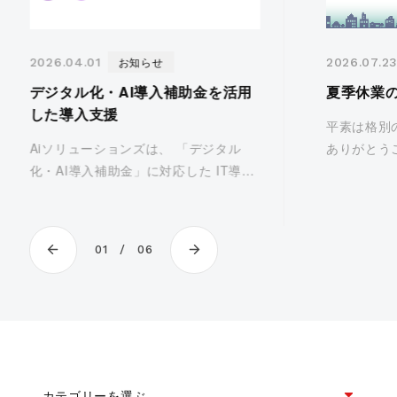
お知らせ
2026.04.01
2026.07.2
デジタル化・AI導入補助金を活用
夏季休業
した導入支援
平素は格別
Aiソリューションズは、 「デジタル
ありがとう
化・AI導入補助金」に対応した IT導入
ら、下記期
支援事業者です。補助金を活用した製
だきます。 
品導入については、お気軽にお問い合
日(土) ～ 
わせください。 ■ デジタル化・AI導入
中にいただい
01
06
補助金とは? デジタル化・AI導入補
[…]
カテゴリーを選ぶ