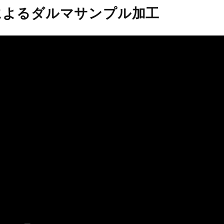
教育＆公共機関向け
カタログダウ
によるダルマサンプル加工