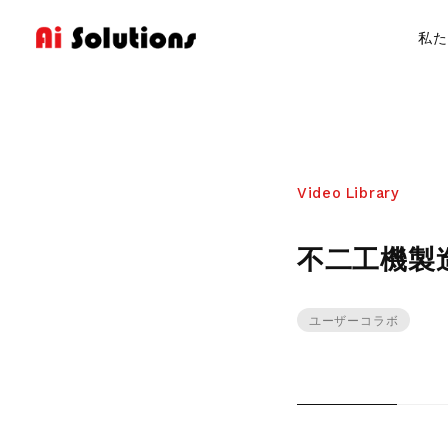
私た
Products
製品紹介
Video Library
不二工機製
hyperMILL
ユーザーコラボ