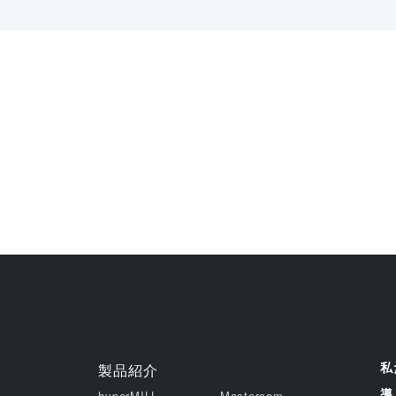
ご相
私
製品紹介
導
hyperMILL
Mastercam