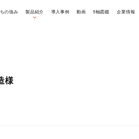
ちの強み
製品紹介
導入事例
動画
5軸図鑑
企業情報
造様
Vericut
OneCNC