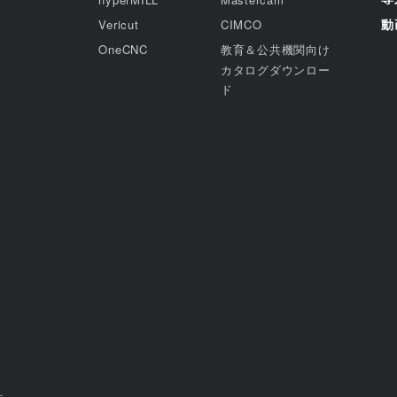
動
Vericut
CIMCO
OneCNC
教育＆公共機関向け
カタログダウンロー
ド
ー