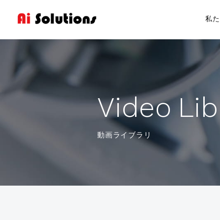
私た
Products
製品紹介
V
i
d
e
o
L
i
b
hyperMILL
動画ライブラリ