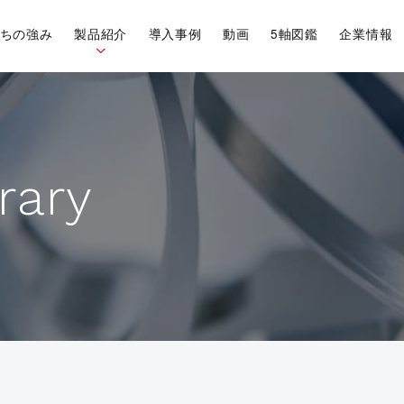
ちの強み
製品紹介
導入事例
動画
5軸図鑑
企業情報
r
a
r
y
Vericut
OneCNC