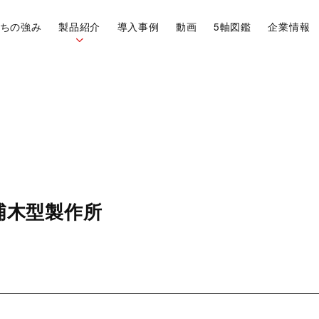
ちの強み
製品紹介
導入事例
動画
5軸図鑑
企業情報
Vericut
OneCNC
浦木型製作所