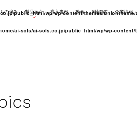
ちの強み
製品紹介
導入事例
動画
5軸図鑑
企業情報
s.co.jp/public_html/wp/wp-content/themes/uniontheme/
/home/ai-sols/ai-sols.co.jp/public_html/wp/wp-conten
Vericut
OneCNC
p
i
c
s