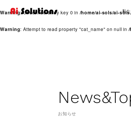
私た
Warning
: Undefined array key 0 in
/home/ai-sols/ai-sol
Warning
: Attempt to read property "cat_name" on null in
Products
製品紹介
hyperMILL
N
e
w
s
&
T
o
お知らせ