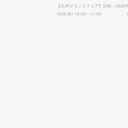
【九州グランドフェア】日時：2026
10日(木) 10:00～17:00 9
日(金) 9:30～16:00会場：マリンメ
岡A・B館詳細はこちら→開催概要事
はこちら […]