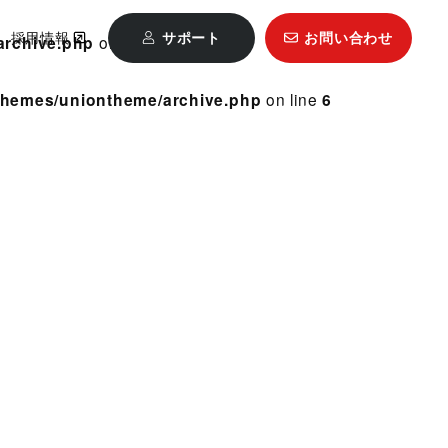
採用情報
サポート
お問い合わせ
archive.php
on line
6
t/themes/uniontheme/archive.php
on line
6
Mastercam