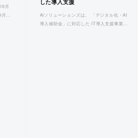
した導入支援
年9月
月11
Aiソリューションズは、 「デジタル化・AI
ッセ福
導入補助金」に対応した IT導入支援事業者
前登録
です。補助金を活用した製品導入について
は、お気軽にお問い合わせください。 ■ デ
ジタル化・AI導入補助金とは? デジタル
化・AI導入補 […]