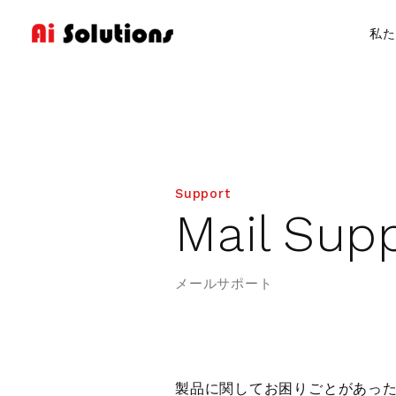
私た
Products
製品紹介
Support
M
a
i
l
S
u
p
hyperMILL
メールサポート
製品に関してお困りごとがあっ