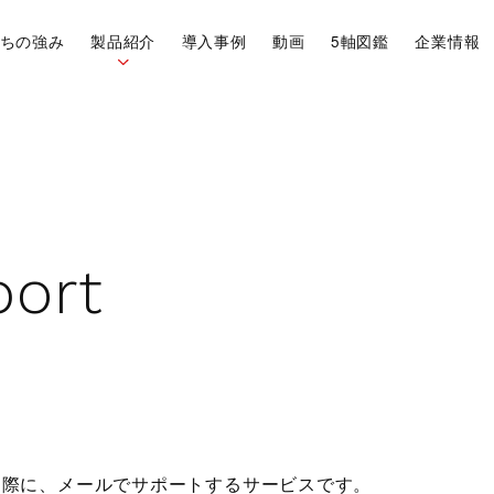
ちの強み
製品紹介
導入事例
動画
5軸図鑑
企業情報
p
o
r
t
Vericut
OneCNC
た際に、メールでサポートするサービスです。