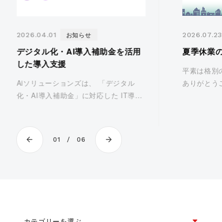
お知らせ
2026.04.01
2026.07.2
デジタル化・AI導入補助金を活用
夏季休業
した導入支援
平素は格別
Aiソリューションズは、 「デジタル
ありがとう
化・AI導入補助金」に対応した IT導入
ら、下記期
支援事業者です。補助金を活用した製
だきます。 
品導入については、お気軽にお問い合
日(土) ～ 
わせください。 ■ デジタル化・AI導入
中にいただい
01
06
補助金とは? デジタル化・AI導入補
[…]
カテゴリーを選ぶ