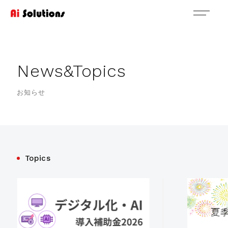
N
e
w
s
&
T
o
p
i
c
s
お知らせ
Topics