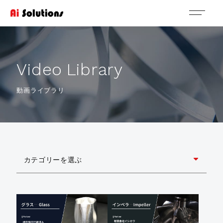
V
i
d
e
o
L
i
b
r
a
r
y
動画ライブラリ
カテゴリーを選ぶ